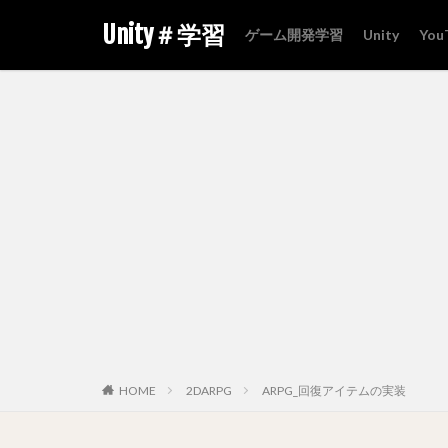
Unity＃学習
ゲーム開発学習
Unity
You
HOME
2DARPG
ARPG_回復アイテムの実装