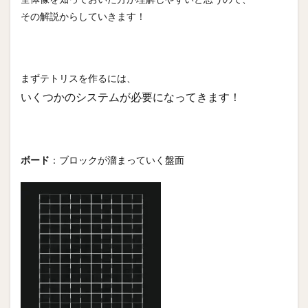
その解説からしていきます！
2
Unity
でテ
トリ
スを
まずテトリスを作るには、
作る
とで
いくつかのシステムが必要になってきます！
きる
よう
にな
るこ
と
ボード
：ブロックが溜まっていく盤面
3
Unity
でテ
トリ
スを
作る
具体
的な
方法
4