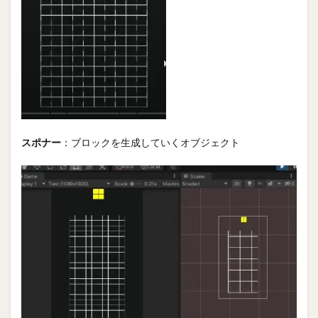
テト
リス
以外
の
Unity
講座
5
ゲー
ムを
リリ
スポナー
：ブロックを生成していくオブジェクト
ース
した
くな
った
ら