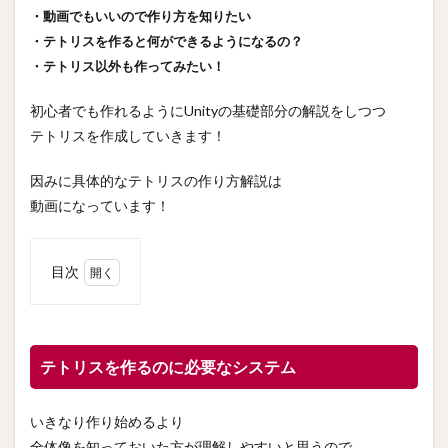
・動画でもいいので作り方を知りたい
・テトリスを作ると何ができるようになるの？
・テトリス以外も作ってみたい！
初心者でも作れるようにUnityの基礎部分の解説をしつつ
テトリスを作成していきます！
因みに具体的なテトリスの作り方解説は
動画になっています！
目次
1
テト
リス
を作
テトリスを作るのに必要なシステム
るの
に必
要な
いきなり作り始めるより
シス
テム
全体像を知っておいた方が理解しやすいと思うので、