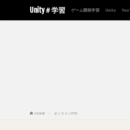
Unity＃学習
ゲーム開発学習
Unity
You
HOME
オンラインFPS