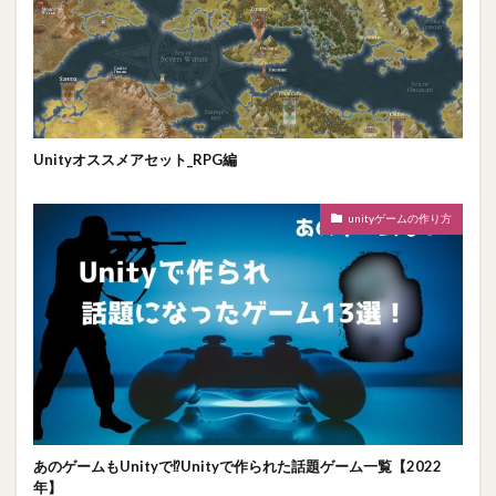
Unityオススメアセット_RPG編
unityゲームの作り方
あのゲームもUnityで⁉Unityで作られた話題ゲーム一覧【2022
年】