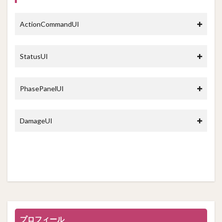
ActionCommandUI
StatusUI
PhasePanelUI
DamageUI
プロフィール