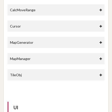
CalcMoveRange
Cursor
MapGenerator
MapManager
TileObj
UI