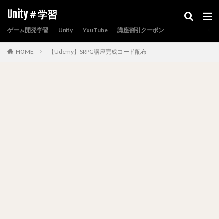
Unity＃学習
ゲーム開発学習
Unity
YouTube
講座割引クーポン
HOME
【Udemy】SRPG講座完成コード配布