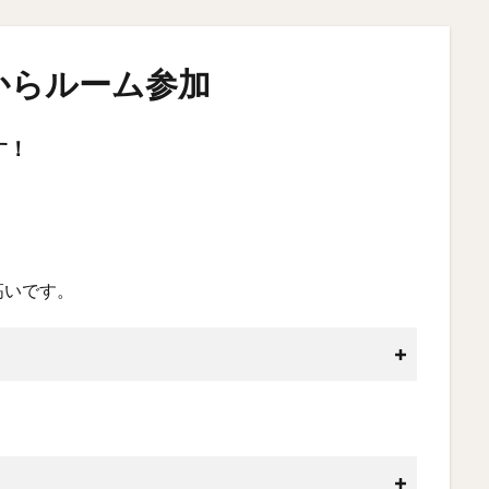
からルーム参加
す！
高いです。