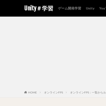
Unity＃学習
ゲーム開発学習
Unity
You
HOME
オンラインFPS
オンラインFPS：一覧から