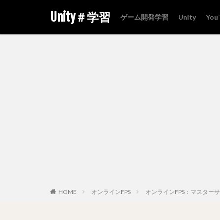
Unity＃学習
ゲーム開発学習
Unity
You
HOME
オンラインFPS
オンラインFPS：マスター