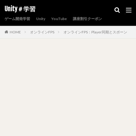
Unity＃学習
ゲーム開発学習
Unity
YouTube
講座割引クーポン
HOME
オンラインFPS
オンラインFPS：Player同期とスポーン